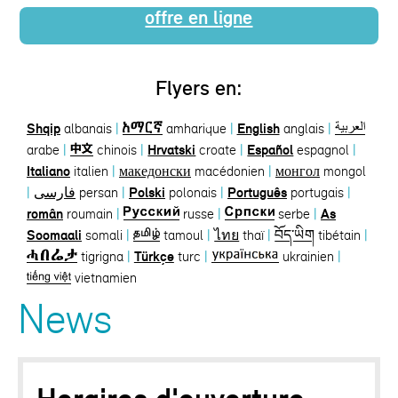
offre en ligne
Flyers en:
Shqip
albanais
|
amharique
|
English
anglais
|
arabe
|
chinois
|
Hrvatski
croate
|
Español
espagnol
|
Italiano
italien
|
македонски
macédonien
|
монгол
mongol
|
فارسی
persan
|
Polski
polonais
|
Português
portugais
|
român
roumain
|
russe
|
serbe
|
As
Soomaali
somali
|
tamoul
|
ไทย
thaï
|
བོད་ཡིག
tibétain
|
tigrigna
|
Türkçe
turc
|
ukrainien
|
vietnamien
News